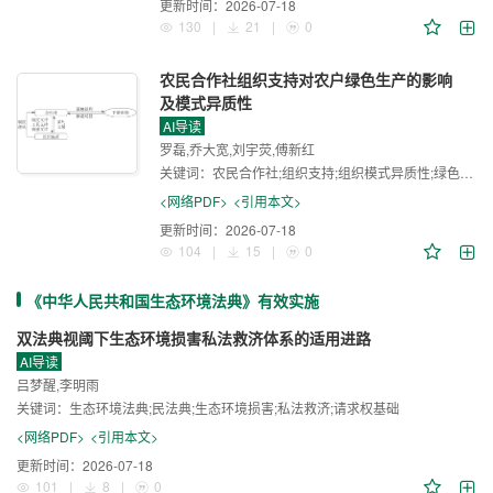
更新时间：
2026-07-18
130
|
21
|
0
农民合作社组织支持对农户绿色生产的影响
及模式异质性
AI导读
罗磊,乔大宽,刘宇荧,傅新红
关键词：
农民合作社;组织支持;组织模式异质性;绿色生产技术采纳
<网络PDF>
<引用本文>
更新时间：
2026-07-18
104
|
15
|
0
《中华人民共和国生态环境法典》有效实施
双法典视阈下生态环境损害私法救济体系的适用进路
AI导读
吕梦醒,李明雨
关键词：
生态环境法典;民法典;生态环境损害;私法救济;请求权基础
<网络PDF>
<引用本文>
更新时间：
2026-07-18
101
|
8
|
0