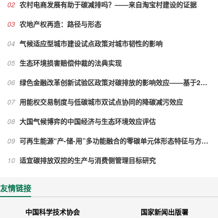
02
农村电商发展有助于碳减排吗？——来自淘宝村建设的证据
03
农地产权再造：路径与形态
04
气候适应型城市建设试点政策对城市韧性的影响
05
生态环境损害赔偿仲裁的法典实现
06
绿色金融改革创新试验区政策对碳排放的影响效应——基于282个城市面板数据的准实验研究
07
用能权交易制度与低碳城市双试点协同的降碳减污效应
08
大国气候博弈的中国经济与生态环境效应评估
09
可再生能源“产-储-用”多功能融合的零碳单元体形态特征与方案构建
10
适宜碳排放双控的生产与消费侧管理目标研究
友情链接
中国科学技术协会
国家新闻出版署