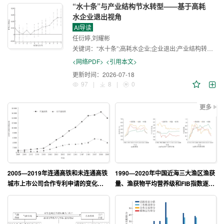
“水十条”与产业结构节水转型——基于高耗
水企业退出视角
AI导读
任衍婷,刘耀彬
关键词：
“水十条”;高耗水企业;企业退出;产业结构转型;节水效应;多元共治
<网络PDF>
<引用本文>
更新时间：
2026-07-18
97
|
8
|
0
更多
2005—2019年连通高铁和未连通高铁
1990—2020年中国近海三大渔区渔获
城市上市公司合作专利申请的变化趋
量、渔获物平均营养级和FIB指数逐年
势
变化情况