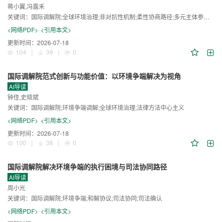
蒋小翼,冯露禾
关键词：
国际调解院;全球环境治理;非对抗性机制;柔性协商路径;多元主体参与;程序性公正;争端解决机制
<网络PDF>
<引用本文>
更新时间：
2026-07-18
104
|
39
|
0
国际调解院范式创新与功能价值：以环境争端解决为视角
AI导读
钟佳,史晓斌
关键词：
国际调解院;环境争端调解;全球环境治理;法律方法中心主义
<网络PDF>
<引用本文>
更新时间：
2026-07-18
100
|
38
|
0
国际调解院解决环境争端的执行困境与司法协同路径
AI导读
周小光
关键词：
国际调解院;环境争端;和解协议;司法协同;司法确认
<网络PDF>
<引用本文>