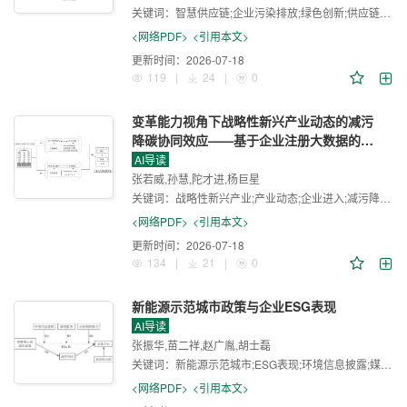
关键词：
智慧供应链;企业污染排放;绿色创新;供应链效率;环境信息披露
<网络PDF>
<引用本文>
更新时间：
2026-07-18
119
|
24
|
0
变革能力视角下战略性新兴产业动态的减污
降碳协同效应——基于企业注册大数据的证
据
AI导读
张若威,孙慧,陀才进,杨巨星
关键词：
战略性新兴产业;产业动态;企业进入;减污降碳协同;变革能力
<网络PDF>
<引用本文>
更新时间：
2026-07-18
134
|
21
|
0
新能源示范城市政策与企业ESG表现
AI导读
张振华,苗二祥,赵广胤,胡士磊
关键词：
新能源示范城市;ESG表现;环境信息披露;媒体监督;企业创新能力;融资约束
<网络PDF>
<引用本文>