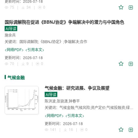
更新时间：
2026-07-18
75
|
34
|
0
国际调解院在促进《BBNJ协定》争端解决中的潜力与中国角色
AI导读
施余兵
关键词：
国际调解院;《BBNJ协定》;争端解决;合作
<网络PDF>
<引用本文>
更新时间：
2026-07-18
70
|
9
|
0
气候金融
气候金融：研究进展、争议及展望
AI导读
陈洪波,张骁潇,钟春平
关键词：
气候金融;气候风险;资产定价;气候投融资;绿色金融
<网络PDF>
<引用本文>
更新时间：
2026-07-18
141
|
16
|
0