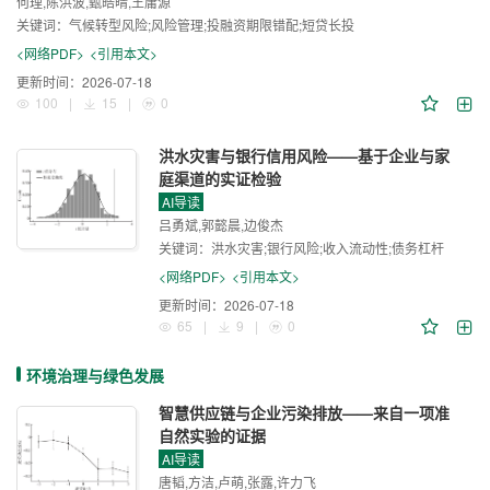
何理,陈洪波,甄皓晴,王庸源
关键词：
气候转型风险;风险管理;投融资期限错配;短贷长投
<网络PDF>
<引用本文>
更新时间：
2026-07-18
100
|
15
|
0
洪水灾害与银行信用风险——基于企业与家
庭渠道的实证检验
AI导读
吕勇斌,郭懿晨,边俊杰
关键词：
洪水灾害;银行风险;收入流动性;债务杠杆
<网络PDF>
<引用本文>
更新时间：
2026-07-18
65
|
9
|
0
环境治理与绿色发展
智慧供应链与企业污染排放——来自一项准
自然实验的证据
AI导读
唐韬,方洁,卢萌,张露,许力飞